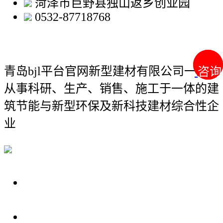
菏泽市巨野县独山返乡创业园
0532-87718768
青岛bjl平台官网新型建材有限公司
一家
咨询
咨询
从事科研、生产、销售、施工于一体的建
筑节能与新型环保及新科技建材综合性企
业
关于我们
装修建材知识