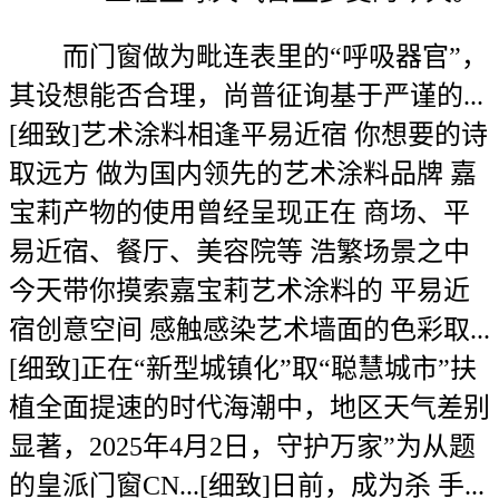
而门窗做为毗连表里的“呼吸器官”，
其设想能否合理，尚普征询基于严谨的...
[细致]艺术涂料相逢平易近宿 你想要的诗
取远方 做为国内领先的艺术涂料品牌 嘉
宝莉产物的使用曾经呈现正在 商场、平
易近宿、餐厅、美容院等 浩繁场景之中
今天带你摸索嘉宝莉艺术涂料的 平易近
宿创意空间 感触感染艺术墙面的色彩取...
[细致]正在“新型城镇化”取“聪慧城市”扶
植全面提速的时代海潮中，地区天气差别
显著，2025年4月2日，守护万家”为从题
的皇派门窗CN...[细致]日前，成为杀 手...