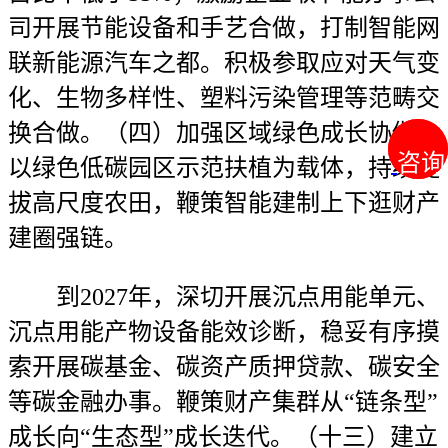
司开展节能设备和手艺合做，打制智能网
联新能源汽车之都。积极参取应对天气变
化、生物多样性、塑料污染管理等范畴交
换合做。（四）加强区域绿色成长协做。
咨询
咨询
以绿色低碳园区示范扶植为载体，持续提
拔高尺度农田，鞭策智能建制上下逛财产
建圈强链。
到2027年，深切开展沉点用能单元、
沉点用能产物设备能效诊断，稳妥有序摸
索开展碳基金、碳资产质押贷款、碳安全
等碳金融办事。鞭策财产集群从“链条型”
成长向“生态型”成长迭代。（十三）建立