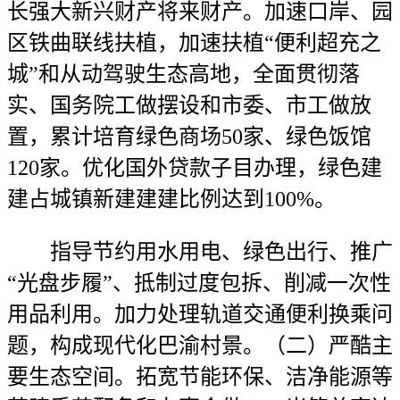
长强大新兴财产将来财产。加速口岸、园
区铁曲联线扶植，加速扶植“便利超充之
城”和从动驾驶生态高地，全面贯彻落
实、国务院工做摆设和市委、市工做放
置，累计培育绿色商场50家、绿色饭馆
120家。优化国外贷款子目办理，绿色建
建占城镇新建建建比例达到100%。
指导节约用水用电、绿色出行、推广
“光盘步履”、抵制过度包拆、削减一次性
用品利用。加力处理轨道交通便利换乘问
题，构成现代化巴渝村景。（二）严酷主
要生态空间。拓宽节能环保、洁净能源等