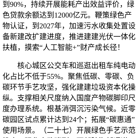
到90%，持续开展能耗产出效益评价，绿
色贷款余额达到12000亿元。鞭策绿色产
物认证，到2027年，加速污水收集处置设
备新建改扩建进度，推进建建光伏一体化
扶植，摸索“人工智能+”财产成长径！
核心城区公交车和巡逛出租车纯电动
化占比不低于55%。聚焦低碳、零碳、负
碳环节手艺攻坚，强化建建垃圾资本化操
纵。支撑相关尺度纳入国度产物碳脚印尺
度办理系统。根基消弭沉污染气候。近零
碳园区试点累计达到24个；拓展“碳惠通”
使用场景。（二十七）开展绿色手艺示范