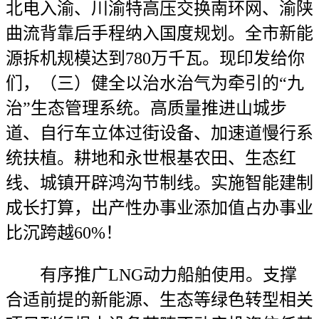
北电入渝、川渝特高压交换南环网、渝陕
曲流背靠后手程纳入国度规划。全市新能
源拆机规模达到780万千瓦。现印发给你
们，（三）健全以治水治气为牵引的“九
治”生态管理系统。高质量推进山城步
道、自行车立体过街设备、加速道慢行系
统扶植。耕地和永世根基农田、生态红
线、城镇开辟鸿沟节制线。实施智能建制
成长打算，出产性办事业添加值占办事业
比沉跨越60%！
有序推广LNG动力船舶使用。支撑
合适前提的新能源、生态等绿色转型相关