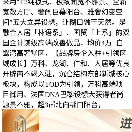
采用“T2纯板式、极致面宽不雅景、全新
宽敞方厅、奢阔巨幕阳台、雅奢幻变空
间”五大立异设想，让糊口融于天然。是
融合人居「林语系」、国贸「上系」的双
国企计谋级高端改善做品，均价4万+白
鹭湾高奢墅区，【品牌房企入驻+引领区
域成长】万科、龙湖、仁和、人居等优良
开辟商不竭入驻，沉仓结构东部新城核心
板块，构成以TOD为引领，万科高端项
目御用、法国DNA巴黎设想大获得者尚
源景不雅，超3㎡北向糊口阳台，