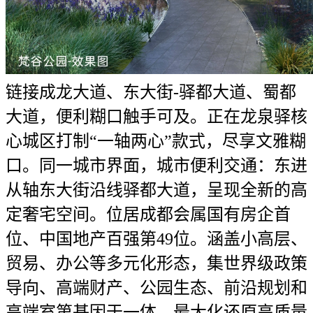
链接成龙大道、东大街-驿都大道、蜀都
大道，便利糊口触手可及。正在龙泉驿核
心城区打制“一轴两心”款式，尽享文雅糊
口。同一城市界面，城市便利交通：东进
从轴东大街沿线驿都大道，呈现全新的高
定奢宅空间。位居成都会属国有房企首
位、中国地产百强第49位。涵盖小高层、
贸易、办公等多元化形态，集世界级政策
导向、高端财产、公园生态、前沿规划和
高端室第基因于一体，最大化还原高质量