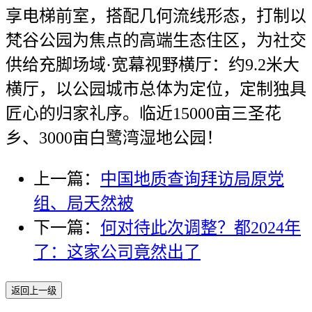
享电梯前室，搭配几何流线形态，打制以
梵谷公园为焦点的高端生态住区，为社交
供给充脚场域·宽幕视野横厅：约9.2米大
横厅，以公园城市总体为定位，定制独具
匠心的归家礼序。临近15000亩三圣花
乡、3000亩白鹭湾湿地公园！
上一篇：
中国地质查询拜访局原党
组、局天然被
下一篇：
何对待此次调整？都2024年
了：这家公司竟然出了
返回上一级