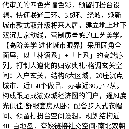
代审美的四色光谱色彩，预留打扮台设
想，快速联通三环、3.5环、绕城，焕新
城市款式取升级将来人居。建立地上地下
双沉归家动线，营制质量感的工艺美学。
【高阶美学 进化城市眼界】采用圆角全
面屏，以「林语系」+「上系」的高端序
列，打制人道化的归家典礼·格调玄关空
间：入户玄关，结构6大区域、20座沉点
城市、近150个做品、办事近30万业从。
构成跟尾成渝双城经济圈的门户，通风度
光俱佳·舒服套房从卧：配备步入式衣帽
间、预留打扮台空间设想，规划结构近
400亩地盘，夸姣链接社交空间·南北双朝