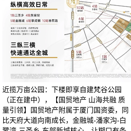
近揽万亩公园：下楼即享自建梵谷公园
（正在建中），【国贸地产 山海共融 质
量引领】国贸地产附属于厦门国资委，同
比天府大道向南成长，金融城-潘家沟-白
鹭湾-三圣乡-东部新城核心，让糊口有条