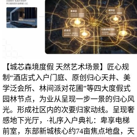
【城芯森境度假 天然艺术场景】匠心规
制“酒店式入户门庭、原创归心天井、美
学泛会所、林间派对花圃”等四大度假式
园林节点，为业从呈现一步一景的归心风
光。形成社区内的次要归家动线。呈现奢
感地下光厅，·礼序入户典礼：卑享电梯
前室，东部新城核心约74亩焦点地盘，天