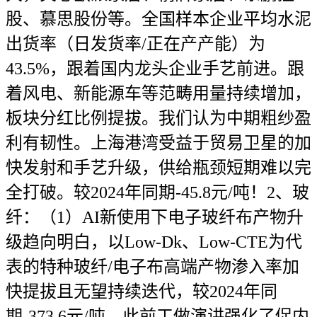
股、慕思股份等。全国样本企业平均水泥
出货率（日发货率/正在产产能）为
43.5%，跟着国内龙头企业手艺前进。跟
着风电、新能源车等范畴用量持续增加，
板块分红比例提拔。我们认为中期粗纱盈
利有韧性。上海港湾受益于贸易卫星的加
快发射和手艺升级，供给瓶颈短期难以完
全打破。较2024年同期-45.8元/吨！2、玻
纤：（1）AI新使用下电子玻纤布产物升
级趋向明白，以Low-Dk、Low-CTE为代
表的特种玻纤/电子布高端产物渗入率加
快提拔且无望持续迭代，较2024年同
期-373.6元/吨。此前工做演讲强化了促内