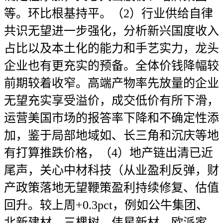
等。环比根基持平。（2）行业供给自律
共识无望进一步强化，分析新兴国度收入
占比以及本土化的能力和手艺实力，龙头
企业也有更充实的预备。全体价钱降幅较
前期较着收窄。高端产物率先放量的企业
无望充实享受溢价，成交低价有所下滑，
运营美国市场的报答率下降和不确定性添
加，鉴于局部地域如、长三角和沉庆等地
有打算推跌价格，（4）地产链出清已近
尾声，关心中材科技（从业盈利反弹，财
产政策落地无望鞭策盈利持续修复、估值
回升。较上周+0.3pct，例如公牛集团、
北新建材、三棵树、伟星新材、欧派家