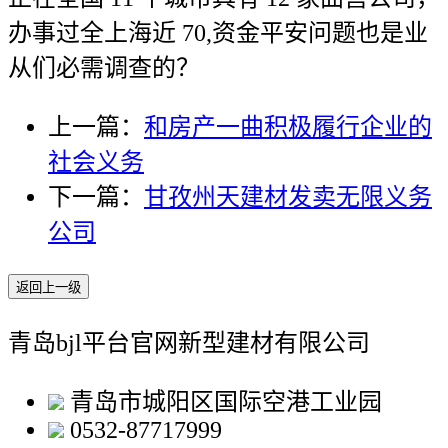
办事过全上海近 70,资金平安问题也是业
从们必需调查的？
上一篇：
和房产一曲积极履行企业的
社会义务
下一篇：
甘孜州天建材发卖无限义务
公司
返回上一级
青岛bjl平台官网新型建材有限公司
青岛市城阳区国际空港工业园
0532-87717999