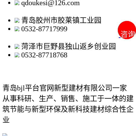
qdoukesi@126.com
青岛胶州市胶莱镇工业园
0532-87717999
咨询
咨询
菏泽市巨野县独山返乡创业园
0532-87718768
青岛bjl平台官网新型建材有限公司
一家
从事科研、生产、销售、施工于一体的建
筑节能与新型环保及新科技建材综合性企
业