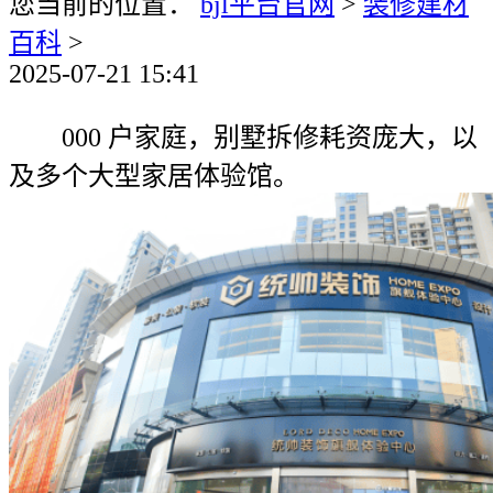
您当前的位置：
bjl平台官网
>
装修建材
百科
>
2025-07-21 15:41
000 户家庭，别墅拆修耗资庞大，以
及多个大型家居体验馆。